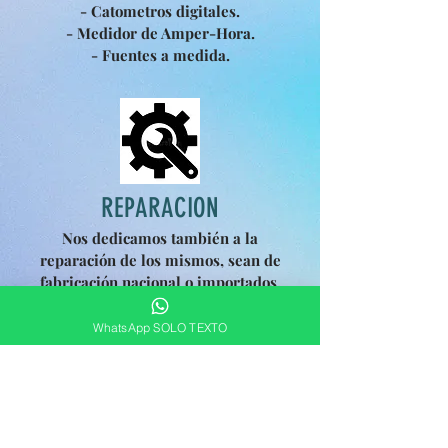
- Catometros digitales.
- Medidor de Amper-Hora.
- Fuentes a medida.
REPARACION
Nos dedicamos
también
a la
reparación
de los mismos, sean de
fabricación
nacional o importados.
Rapidez y responsabilidad de nuestro
servicio nos ha proporcionado la
WhatsApp SOLO TEXTO
confianza de las grandes empresas que
hicieron posible nuestro desarrollo.